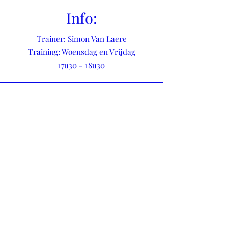
Info:
Trainer: Simon Van Laere
Training: Woensdag en Vrijdag
17u30 - 18u30
KFC Sint Kruis Winkel
kfc.sint.kruis.winkel@gmail.com