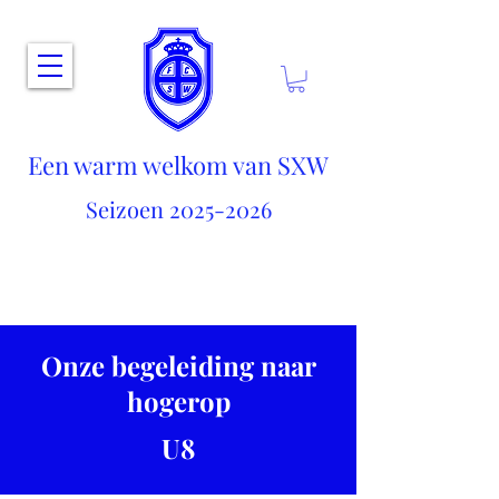
Een warm welkom van SXW
Seizoen
2025-2026
Onze begeleiding naar
hogerop
U8