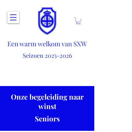
Een warm welkom van SXW
Seizoen
2025-2026
Onze begeleiding naar
winst
Seniors