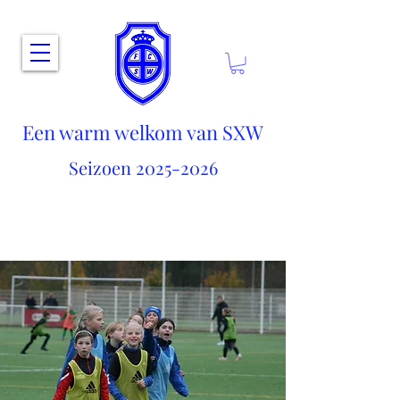
Een warm welkom van SXW
Seizoen
2025-2026