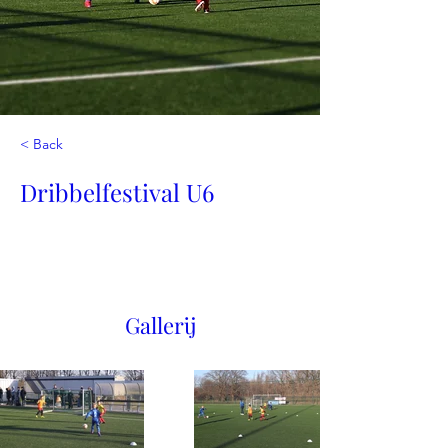
< Back
Dribbelfestival U6
Gallerij