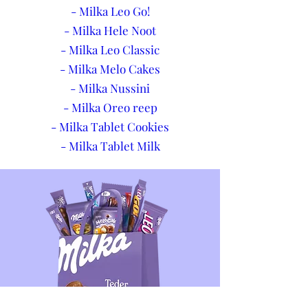
- Milka Leo Go!
- Milka Hele Noot
- Milka Leo Classic
- Milka Melo Cakes
- Milka Nussini
- Milka Oreo reep
- Milka Tablet Cookies
- Milka Tablet Milk