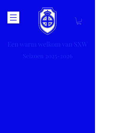
Een warm welkom van SXW
Seizoen
2025-2026