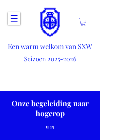
Een warm welkom van SXW
Seizoen
2025-2026
Onze begeleiding naar
hogerop
u 15